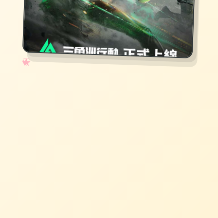
✧
♡
★
♥