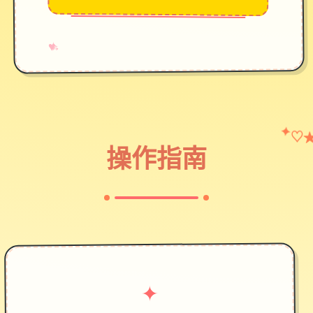
→
✧
♥
♡
✦
操作指南
✦