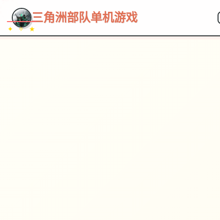
~~~
★
♡
✦
✧
♥
~
→
↗
三角洲部队单机游戏
✦ ✧ ★