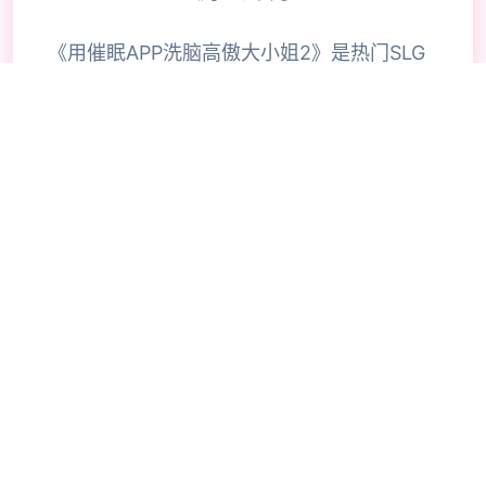
《用催眠APP洗脑高傲大小姐2》是热门SLG
的续作，玩家通过策略性选择影响角色关系。
本次更新扩展了校园场景的交互逻辑，新增的
“社团活动”事件链解锁隐藏剧情。动态演出采
用Spine2D技术，表情变化与肢体动作细腻度
提升40%-催眠APP2。
🔥
✂️
游玩教程