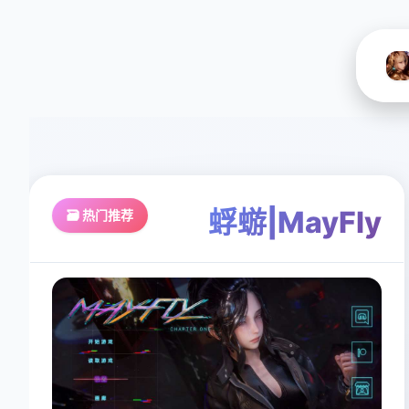
蜉蝣|MayFly
🗃️ 热门推荐