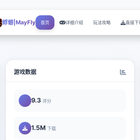
蜉蝣|MayFly
首页
详细介绍
玩法攻略
直接下
游戏数据
9.3
评分
1.5M
下载